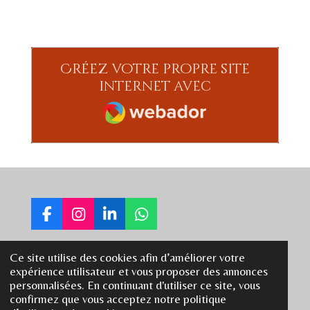
Créez votre propre site
internet avec
Webador
F
I
L
W
a
n
i
h
c
s
n
a
Ce site utilise des cookies afin d’améliorer votre
e
t
k
t
rebelo.eve@gmail.com
expérience utilisateur et vous proposer des annonces
b
a
e
s
personnalisées. En continuant d'utiliser ce site, vous
o
g
d
A
+33781766792
confirmez que vous acceptez notre politique
o
r
I
p