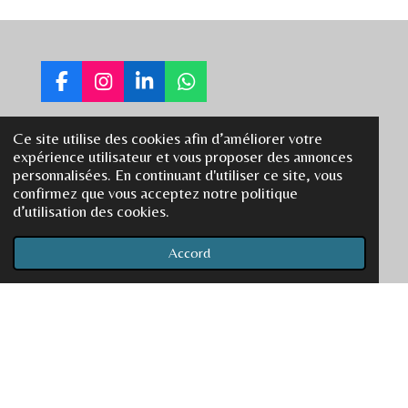
F
I
L
W
a
n
i
h
c
s
n
a
Ce site utilise des cookies afin d’améliorer votre
e
t
k
t
rebelo.eve@gmail.com
expérience utilisateur et vous proposer des annonces
b
a
e
s
personnalisées. En continuant d'utiliser ce site, vous
o
g
d
A
+33781766792
confirmez que vous acceptez notre politique
o
r
I
p
d’utilisation des cookies.
k
a
n
p
m
Accord
© 2024 Eve Rebélo EI Luminescence -Tous droits réservés -
CGV -
Mentions légales
-
Politique de confidentialité
.