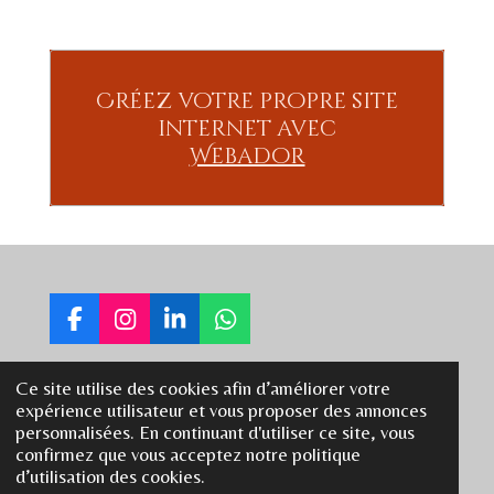
Créez votre propre site
internet avec
Webador
F
I
L
W
a
n
i
h
c
s
n
a
Ce site utilise des cookies afin d’améliorer votre
e
t
k
t
rebelo.eve@gmail.com
expérience utilisateur et vous proposer des annonces
b
a
e
s
personnalisées. En continuant d'utiliser ce site, vous
o
g
d
A
+33781766792
confirmez que vous acceptez notre politique
o
r
I
p
d’utilisation des cookies.
k
a
n
p