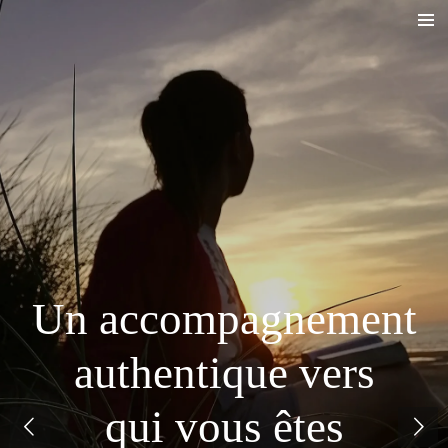
Passer
au
contenu
principal
Un accompagnement
authentique vers
qui vous êtes