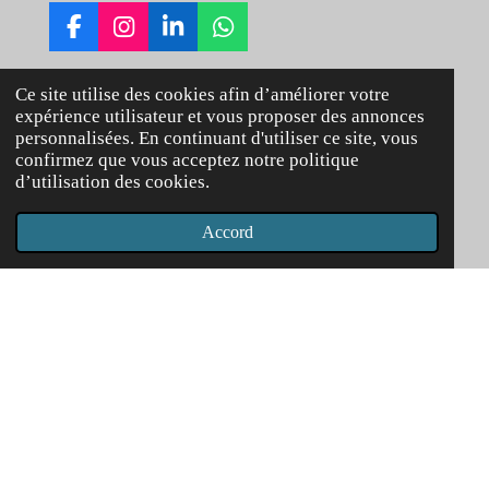
F
I
L
W
a
n
i
h
c
s
n
a
Ce site utilise des cookies afin d’améliorer votre
e
t
k
t
rebelo.eve@gmail.com
expérience utilisateur et vous proposer des annonces
b
a
e
s
personnalisées. En continuant d'utiliser ce site, vous
o
g
d
A
+33781766792
confirmez que vous acceptez notre politique
o
r
I
p
d’utilisation des cookies.
k
a
n
p
m
Accord
© 2024 Eve Rebélo EI Luminescence -Tous droits réservés -
CGV -
Mentions légales
-
Politique de confidentialité
.
Propulsé par
Webador